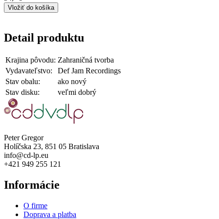
Detail produktu
Krajina pôvodu:
Zahraničná tvorba
Vydavateľstvo:
Def Jam Recordings
Stav obalu:
ako nový
Stav disku:
veľmi dobrý
Peter Gregor
Holíčska 23, 851 05 Bratislava
info@cd-lp.eu
+421 949 255 121
Informácie
O firme
Doprava a platba