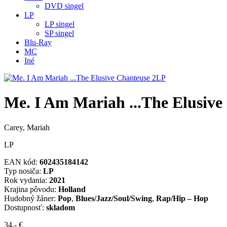
DVD singel
LP
LP singel
SP singel
Blu-Ray
MC
Iné
Me. I Am Mariah ...The Elusiv
Carey, Mariah
LP
EAN kód:
602435184142
Typ nosiča:
LP
Rok vydania:
2021
Krajina pôvodu:
Holland
Hudobný žáner:
Pop
,
Blues/Jazz/Soul/Swing
,
Rap/Hip – Hop
Dostupnosť:
skladom
34,- €