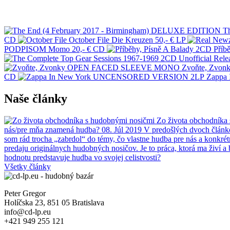
T
CD
October File
Die Kreuzen
50,- €
LP
PODPISOM
Momo
20,- €
CD
Příb
Zvoňte, Zv
CD
Zappa
Naše články
Zo života obchodníka
nás/pre mňa znamená hudba?
08. Júl 2019
V predošlých dvoch článkoc
som rád trocha „zabrdol“ do témy, čo vlastne hudba pre nás a konkr
predaju originálnych hudobných nosičov. Je to práca, ktorá ma živí a 
hodnotu predstavuje hudba vo svojej celistvosti?
Všetky články
Peter Gregor
Holíčska 23, 851 05 Bratislava
info@cd-lp.eu
+421 949 255 121