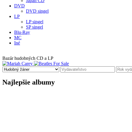
Japan CD
DVD
DVD singel
LP
LP singel
SP singel
Blu-Ray
MC
Iné
Bazár hudobných CD a LP
Najlepšie albumy