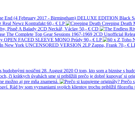
he End (4 February 2017 - Birmingham) DELUXE EDITION
Black S
Real Newz
Kontrafakt
60,- €
LP
Creeping Death
ěhy, Písně A Balady 2CD
Neckář, Václav
50,- €
CD
The Complete Top Gear Sessions 1967-1969 2CD Unofficial Relea
onky OPEN FACED SLEEVE MONO
Prúdy
90,- €
LP
 In New York UNCENSORED VERSION 2LP
Zappa, Frank
70,- €
L
 s hudobnými nosičmi
28. August 2020
O tom, kto som a biznise s hud
h, či krátkych úvahách sme si priblížili prečo je dobré kupovať si ori
étne možno aj pre mňa znamená.
Prečo s
baví. Rád by som vyznaniami svojich klientov trochu priblížil filozofiu