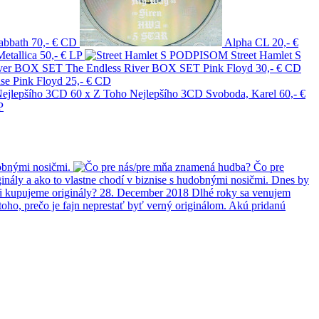
abbath
70,- €
CD
Alpha
CL
20,- €
Metallica
50,- €
LP
Street Hamlet S
The Endless River BOX SET
Pink Floyd
30,- €
CD
se
Pink Floyd
25,- €
CD
60 x Z Toho Nejlepšího 3CD
Svoboda, Karel
60,- €
P
obnými nosičmi.
Čo pre
ginály a ako to vlastne chodí v biznise s hudobnými nosičmi. Dnes by
i kupujeme originály?
28. December 2018
Dlhé roky sa venujem
 toho, prečo je fajn neprestať byť verný originálom. Akú pridanú