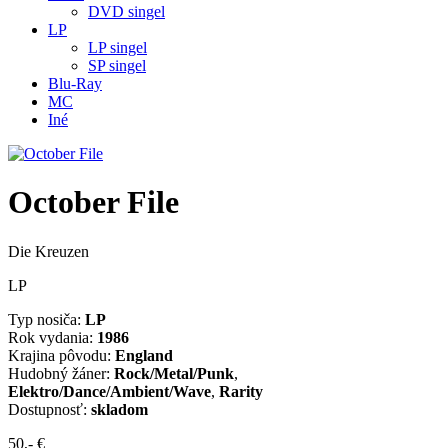
DVD singel
LP
LP singel
SP singel
Blu-Ray
MC
Iné
October File
Die Kreuzen
LP
Typ nosiča:
LP
Rok vydania:
1986
Krajina pôvodu:
England
Hudobný žáner:
Rock/Metal/Punk
,
Elektro/Dance/Ambient/Wave
,
Rarity
Dostupnosť:
skladom
50,- €