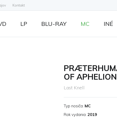
ajov
Kontakt
VD
LP
BLU-RAY
MC
INÉ
PRÆTERHUMA
OF APHELION
Last Knell
Typ nosiča:
MC
Rok vydania:
2019