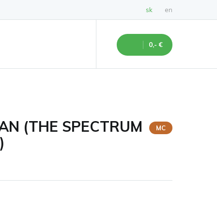
sk
en
0,- €
N (THE SPECTRUM
MC
)